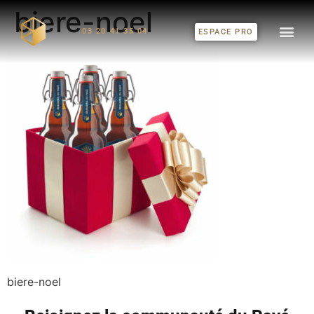
biere-noel
03 20 41 35 04
ESPACE PRO
biere-noel