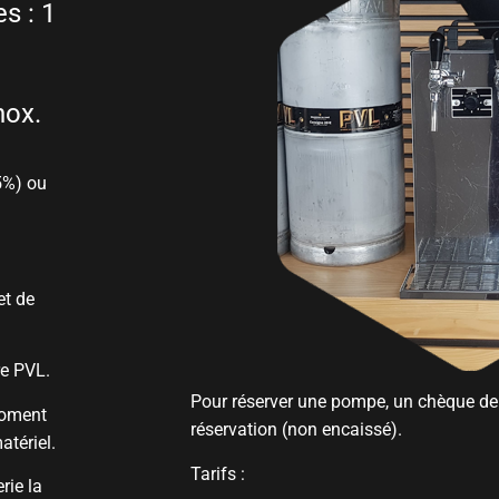
s : 1
nox.
5%) ou
et de
re PVL.
Pour réserver une pompe, un chèque de 
moment
réservation (non encaissé).
atériel.
Tarifs :
rie la