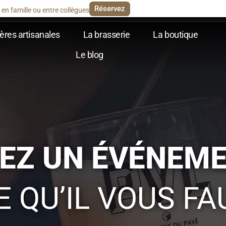
Réservez
en famille ou entre collègues
ères artisanales
La brasserie
La boutique
Le blog
EZ UN ÉVÉNEM
 QU’IL VOUS FAU