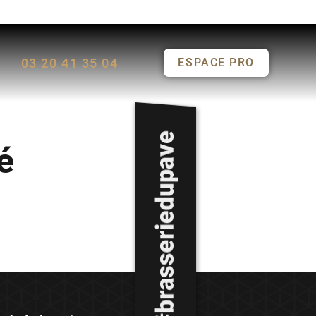
03 20 41 35 04
ESPACE PRO
é