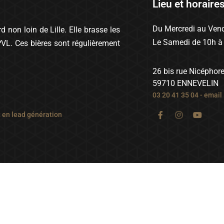
Lieu et horaire
Du Mercredi au Vend
 non loin de Lille. Elle brasse les
Le Samedi de 10h à
PVL. Ces bières sont régulièrement
26 bis rue Nicéphor
59710 ENNEVELIN
03 20 41 35 04
-
email
t en lead génération