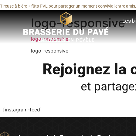
Tireuse à bière + fûts PVL pour partager un moment convivial entre amis, 
logo-responsive
Les bi
logo-responsive
logo-responsive
Rejoignez la
et partag
[instagram-feed]