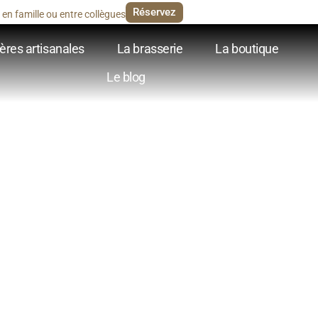
Réservez
en famille ou entre collègues
ères artisanales
La brasserie
La boutique
Le blog