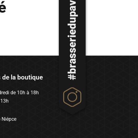
é
s de la boutique
redi de 10h à 18h
 13h
e Niépce