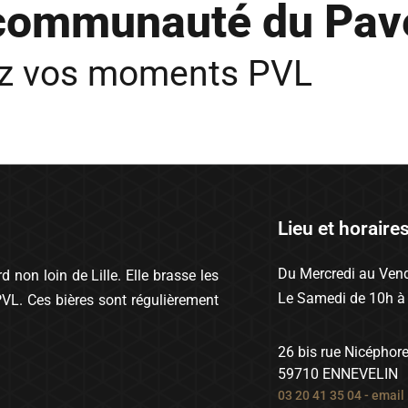
 communauté du Pav
ez vos moments PVL
Lieu et horaire
Du Mercredi au Vend
 non loin de Lille. Elle brasse les
Le Samedi de 10h à
PVL. Ces bières sont régulièrement
26 bis rue Nicéphor
59710 ENNEVELIN
03 20 41 35 04
-
email