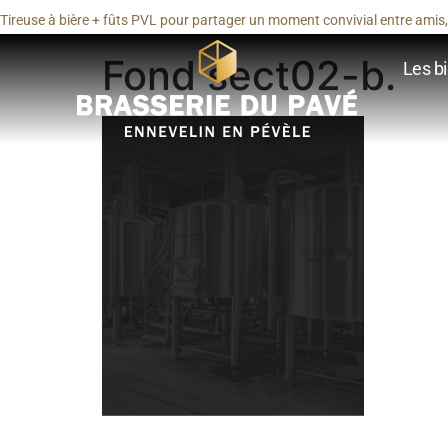
Tireuse à bière + fûts PVL pour partager un moment convivial entre amis, 
Fond sect02-b.
Les bi