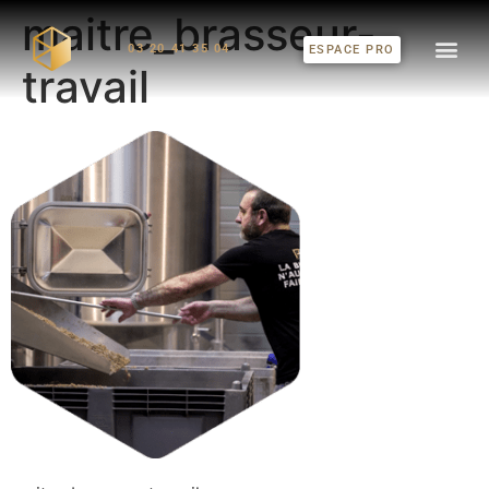
maitre_brasseur-
03 20 41 35 04
ESPACE PRO
travail