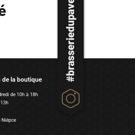
é
s de la boutique
redi de 10h à 18h
 13h
e Niépce