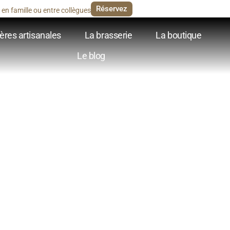
Réservez
en famille ou entre collègues
ères artisanales
La brasserie
La boutique
Le blog