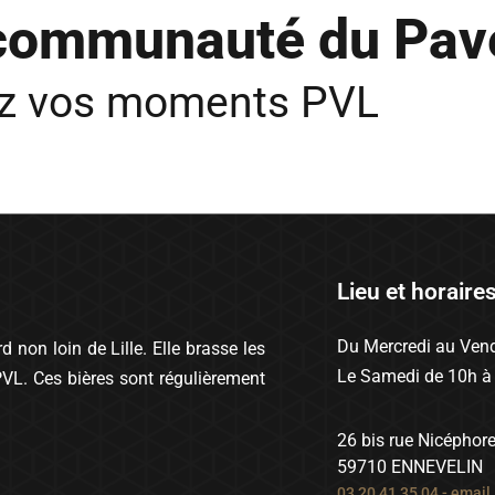
 communauté du Pav
ez vos moments PVL
Lieu et horaire
Du Mercredi au Vend
 non loin de Lille. Elle brasse les
Le Samedi de 10h à
PVL. Ces bières sont régulièrement
26 bis rue Nicéphor
59710 ENNEVELIN
03 20 41 35 04
-
email