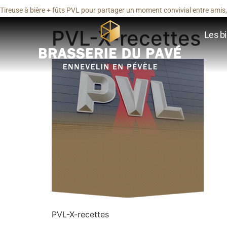
Tireuse à bière + fûts PVL pour partager un moment convivial entre amis, 
PVL-X-recettes
Les bi
PVL-X-recettes