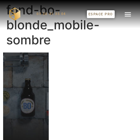
fond-bo-
03 20 41 35 04
ESPACE PRO
blonde_mobile-
sombre