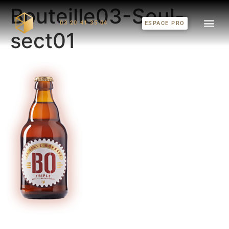
Bouteille03-Seul-
03 20 41 35 04
ESPACE PRO
sect01