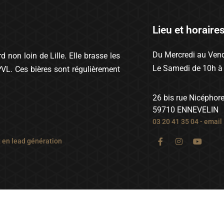
Lieu et horaire
Du Mercredi au Vend
 non loin de Lille. Elle brasse les
Le Samedi de 10h à
PVL. Ces bières sont régulièrement
26 bis rue Nicéphor
59710 ENNEVELIN
03 20 41 35 04
-
email
t en lead génération