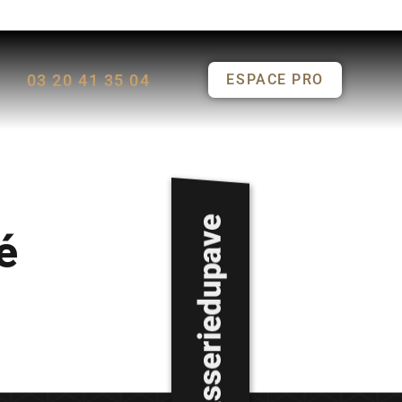
03 20 41 35 04
ESPACE PRO
é