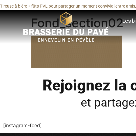
Tireuse à bière + fûts PVL pour partager un moment convivial entre amis, 
Fond_section02
Les bi
Rejoignez la
et partag
[instagram-feed]