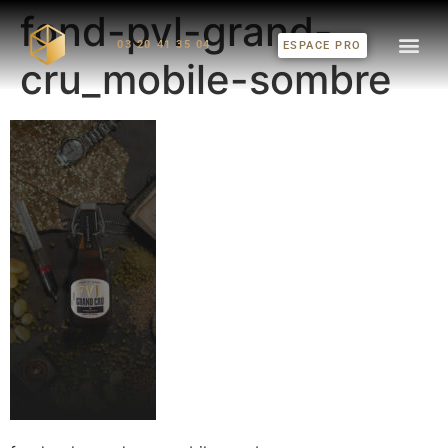
fond-pvl-grand-
03 20 41 35 04
ESPACE PRO
cru_mobile-sombre