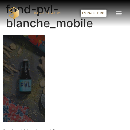
fond-pvl-
03 20 41 35 04
ESPACE PRO
blanche_mobile