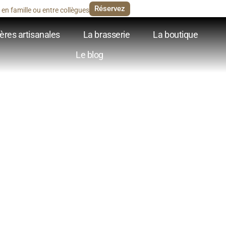
Réservez
en famille ou entre collègues
ères artisanales
La brasserie
La boutique
Le blog