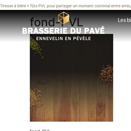
Tireuse à bière + fûts PVL pour partager un moment convivial entre amis, 
fond-PVL
Les bi