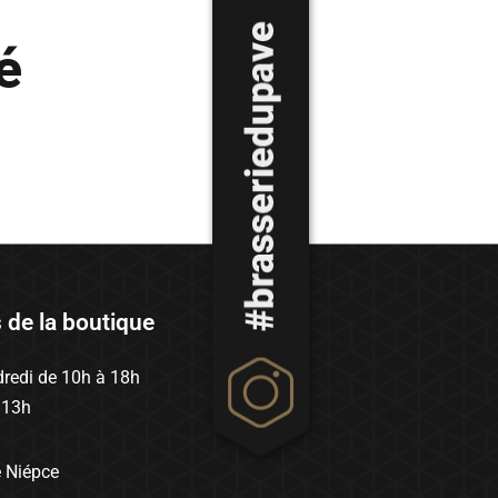
é
s de la boutique
redi de 10h à 18h
 13h
e Niépce